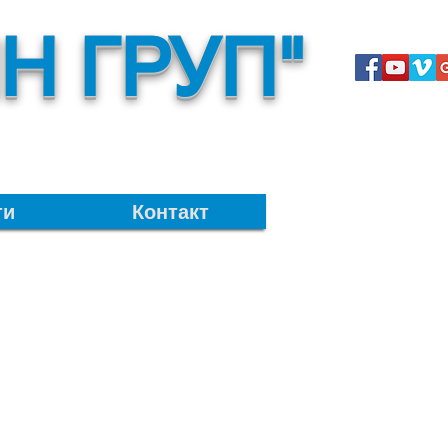
Н ГРУП"
ти
Контакт